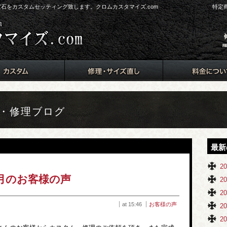
ド、宝石をカスタムセッティング致します。クロムカスタマイズ.com
特定
ム・修理ブログ
最新
2
4月のお客様の声
2
2
at 15:46
お客様の声
2
2