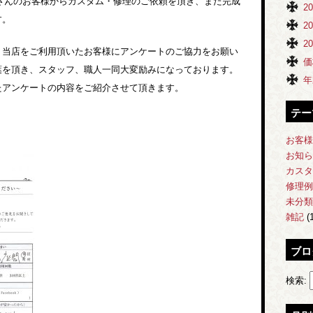
くさんのお客様からカスタム・修理のご依頼を頂き、また完成
2
す。
2
2
、当店をご利用頂いたお客様にアンケートのご協力をお願い
価
葉を頂き、スタッフ、職人一同大変励みになっております。
年
たアンケートの内容をご紹介させて頂きます。
テー
お客様
お知ら
カスタ
修理例
未分類
雑記
(1
ブロ
検索: