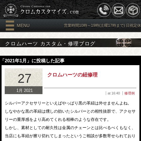
MENU
営業時間10時～19時(土曜17時まで) 日祝定休
クロムハーツ カスタム・修理ブログ
「2021年1月」に投稿した記事
27
クロムハーツの紐修理
1月 2021
at 16:40
修理例
シルバーアクセサリーといえばやっぱり黒の革紐は外せませんよね。
しなやかな黒の革紐は燻しの効いたシルバーとの相性抜群で、アクセサ
リーの重厚感をより高めてくれる相棒のような存在です。
しかし、素材としての耐久性は金属のチェーンとは比べるべくもなく、
当店にも革紐が擦り切れてしまったというご相談が多数寄せられており