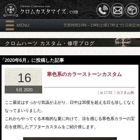
MENU
営業時間10時～19時(土曜17時まで) 日祝定休
クロムハーツ カスタム・修理ブログ
「2020年6月」に投稿した記事
16
寒色系のカラーストーンカスタム
6月 2020
at 17:33
カスタム例
ここ最近はすっかり気温が上がり、日中は30度を超える日も珍しくなく
なってまいりました。
これからやってくる本格的な夏に向けて、涼を感じる寒色系カラーの宝
石を使用したアフターカスタムをご紹介致します。