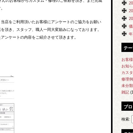
くさんのお客様からカスタム・修理のご依頼を頂き、また完成
2
す。
2
2
、当店をご利用頂いたお客様にアンケートのご協力をお願い
価
葉を頂き、スタッフ、職人一同大変励みになっております。
年
たアンケートの内容をご紹介させて頂きます。
テー
お客様
お知ら
カスタ
修理例
未分類
雑記
(1
ブロ
検索: