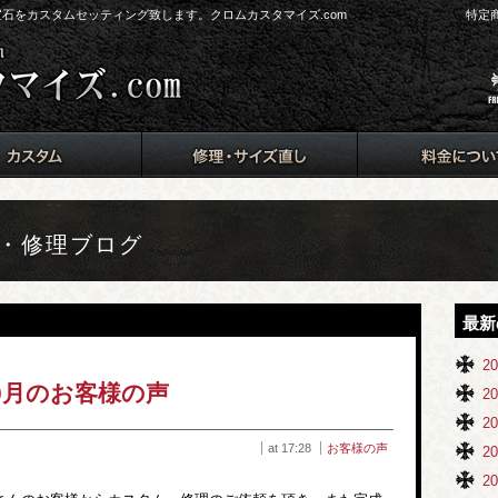
ド、宝石をカスタムセッティング致します。クロムカスタマイズ.com
特定
ム・修理ブログ
最新
2
10月のお客様の声
2
2
at 17:28
お客様の声
2
2