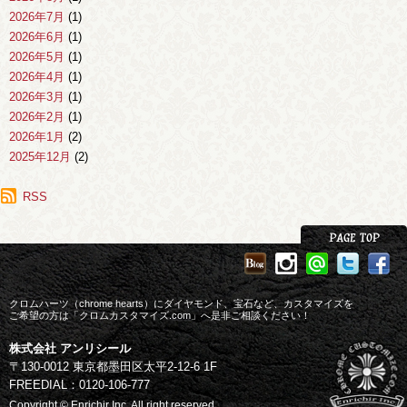
2026年7月
(1)
2026年6月
(1)
2026年5月
(1)
2026年4月
(1)
2026年3月
(1)
2026年2月
(1)
2026年1月
(2)
2025年12月
(2)
2025年11月
(1)
2025年10月
RSS
(1)
2025年9月
(1)
2025年8月
(2)
2025年7月
(1)
2025年6月
(3)
2025年4月
(1)
クロムハーツ（chrome hearts）にダイヤモンド、宝石など、カスタマイズを
2025年3月
ご希望の方は「クロムカスタマイズ.com」へ是非ご相談ください！
(1)
2025年2月
(1)
株式会社 アンリシール
2025年1月
(1)
〒130-0012 東京都墨田区太平2-12-6 1F
2024年12月
(2)
FREEDIAL：0120-106-777
2024年11月
(1)
Copyright © Enrichir Inc. All right reserved.