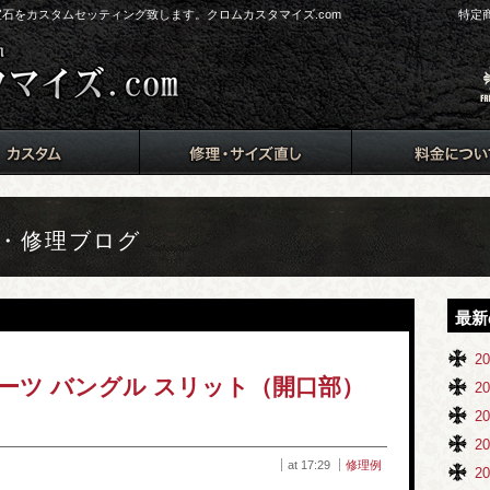
ド、宝石をカスタムセッティング致します。クロムカスタマイズ.com
特定
ム・修理ブログ
最新
2
ーツ バングル スリット（開口部）
2
2
2
at 17:29
修理例
2