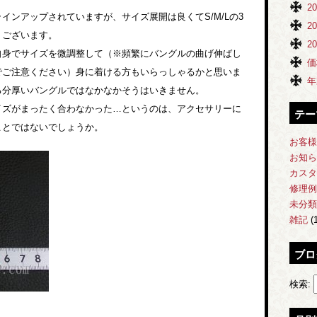
2
インアップされていますが、サイズ展開は良くてS/M/Lの3
2
くございます。
2
自身でサイズを微調整して（※頻繁にバングルの曲げ伸ばし
価
でご注意ください）身に着ける方もいらっしゃるかと思いま
年
る分厚いバングルではなかなかそうはいきません。
イズがまったく合わなかった…というのは、アクセサリーに
テー
ことではないでしょうか。
お客様
お知ら
カスタ
修理例
未分類
雑記
(1
ブロ
検索: