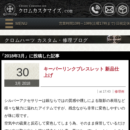
MENU
営業時間10時～19時(土曜17時まで) 日祝定休
クロムハーツ カスタム・修理ブログ
「2018年3月」に投稿した記事
30
キーパーリンクブレスレット 新品仕
上げ
3月 2018
at 17:43
修理例
シルバーアクセサリーは銀ならではの質感や燻しによる陰影の表現など
様々な魅力に溢れたアイテムですが、残念ながら非常に変色しやすいの
が珠に瑕です。
空気中の硫黄と反応して変色してしまう為、そのまま保管しているだけ