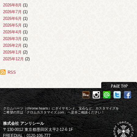
2026年8月
(1)
2026年7月
(1)
2026年6月
(1)
2026年5月
(1)
2026年4月
(1)
2026年3月
(1)
2026年2月
(1)
2026年1月
(2)
2025年12月
(2)
2025年11月
(1)
2025年10月
RSS
(1)
2025年9月
(1)
2025年8月
(2)
2025年7月
(1)
2025年6月
(3)
2025年4月
(1)
クロムハーツ（chrome hearts）にダイヤモンド、宝石など、カスタマイズを
2025年3月
ご希望の方は「クロムカスタマイズ.com」へ是非ご相談ください！
(1)
2025年2月
(1)
株式会社 アンリシール
2025年1月
(1)
〒130-0012 東京都墨田区太平2-12-6 1F
2024年12月
(2)
FREEDIAL：0120-106-777