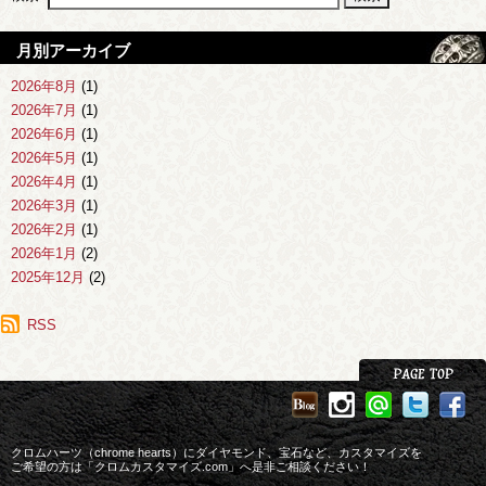
月別アーカイブ
2026年8月
(1)
2026年7月
(1)
2026年6月
(1)
2026年5月
(1)
2026年4月
(1)
2026年3月
(1)
2026年2月
(1)
2026年1月
(2)
2025年12月
(2)
2025年11月
(1)
2025年10月
RSS
(1)
2025年9月
(1)
2025年8月
(2)
2025年7月
(1)
2025年6月
(3)
2025年4月
(1)
クロムハーツ（chrome hearts）にダイヤモンド、宝石など、カスタマイズを
2025年3月
ご希望の方は「クロムカスタマイズ.com」へ是非ご相談ください！
(1)