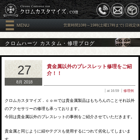
MENU
営業時間10時～19時(土曜17時まで) 日祝定休
クロムハーツ カスタム・修理ブログ
27
貴金属以外のブレスレット修理をご紹
介！！
8月 2018
at 16:59
修理例
クロムカスタマイズ．ｃｏｍでは貴金属製品はもちろんのことそれ以外
のアクセサリーの修理も承っております。
今回は貴金属以外のブレスレットの事例をご紹介させていただきます。
貴金属と同じように紐やテグスも使用するにつれて劣化してしまいま
す。