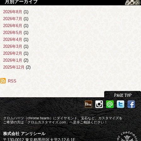
月別アーカイブ
2026年8月
(1)
2026年7月
(1)
2026年6月
(1)
2026年5月
(1)
2026年4月
(1)
2026年3月
(1)
2026年2月
(1)
2026年1月
(2)
2025年12月
(2)
2025年11月
(1)
2025年10月
RSS
(1)
2025年9月
(1)
2025年8月
(2)
2025年7月
(1)
2025年6月
(3)
2025年4月
(1)
クロムハーツ（chrome hearts）にダイヤモンド、宝石など、カスタマイズを
2025年3月
ご希望の方は「クロムカスタマイズ.com」へ是非ご相談ください！
(1)
2025年2月
(1)
株式会社 アンリシール
2025年1月
(1)
〒130-0012 東京都墨田区太平2-12-6 1F